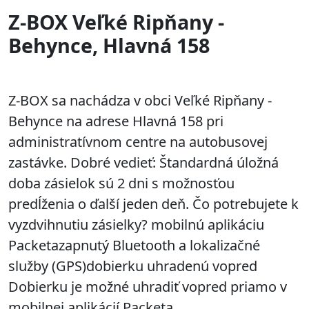
Z-BOX Veľké Ripňany -
Behynce, Hlavná 158
Z-BOX sa nachádza v obci Veľké Ripňany -
Behynce na adrese Hlavná 158 pri
administratívnom centre na autobusovej
zastávke. Dobré vedieť: Štandardná úložná
doba zásielok sú 2 dni s možnosťou
predĺženia o ďalší jeden deň. Čo potrebujete k
vyzdvihnutiu zásielky? mobilnú aplikáciu
Packetazapnutý Bluetooth a lokalizačné
služby (GPS)dobierku uhradenú vopred
Dobierku je možné uhradiť vopred priamo v
mobilnej aplikácií Packeta.