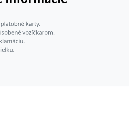
platobné karty.
pôsobené vozíčkarom.
klamáciu.
ielku.