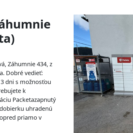
Záhumnie
ta)
á, Záhumnie 434, z
a. Dobré vedieť:
 3 dni s možnosťou
rebujete k
káciu Packetazapnutý
S)dobierku uhradenú
vopred priamo v