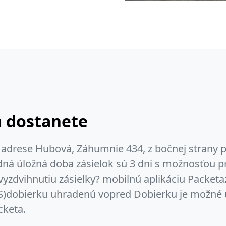
m dostanete
adrese Hubová, Záhumnie 434, z bočnej strany 
ná úložná doba zásielok sú 3 dni s možnosťou pr
vyzdvihnutiu zásielky? mobilnú aplikáciu Packet
PS)dobierku uhradenú vopred Dobierku je možné
cketa.