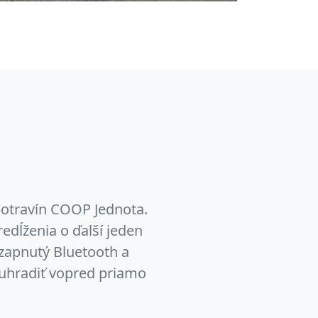
potravín COOP Jednota.
edĺženia o ďalší jeden
azapnutý Bluetooth a
 uhradiť vopred priamo