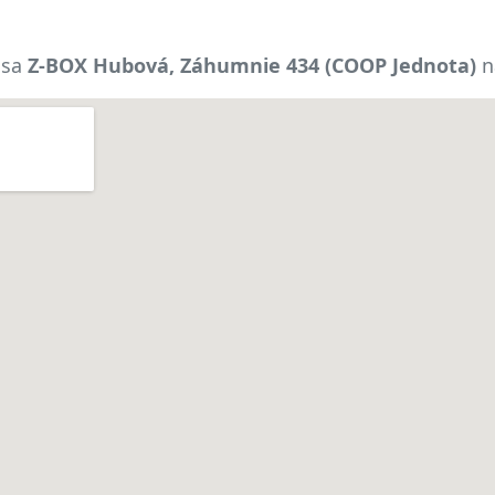
 sa
Z-BOX Hubová, Záhumnie 434 (COOP Jednota)
n