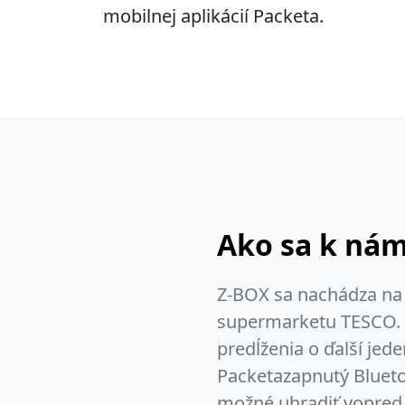
mobilnej aplikácií Packeta.
Ako sa k ná
Z-BOX sa nachádza na 
supermarketu TESCO. D
predĺženia o ďalší jed
Packetazapnutý Blueto
možné uhradiť vopred 