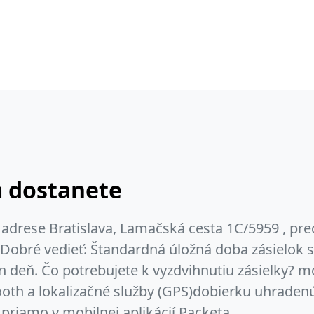
m dostanete
adrese Bratislava, Lamačská cesta 1C/5959 , pr
obré vedieť: Štandardná úložná doba zásielok 
en deň. Čo potrebujete k vyzdvihnutiu zásielky? m
oth a lokalizačné služby (GPS)dobierku uhraden
priamo v mobilnej aplikácií Packeta.