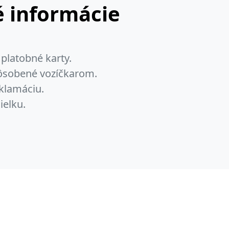
 informácie
platobné karty.
pôsobené vozíčkarom.
klamáciu.
ielku.