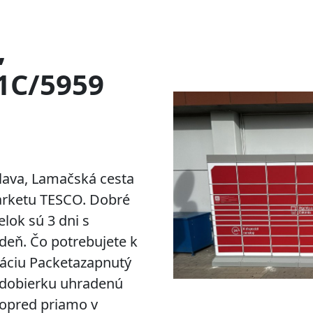
,
1C/5959
lava, Lamačská cesta
arketu TESCO. Dobré
lok sú 3 dni s
deň. Čo potrebujete k
káciu Packetazapnutý
S)dobierku uhradenú
vopred priamo v