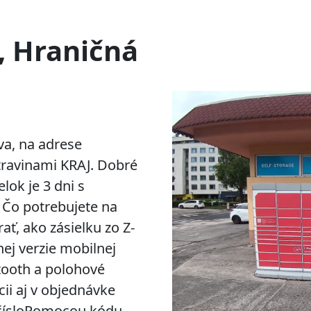
, Hraničná
va, na adrese
travinami KRAJ. Dobré
lok je 3 dni s
 Čo potrebujete na
ať, ako zásielku zo Z-
j verzie mobilnej
etooth a polohové
cii aj v objednávke
 čísloPomocou kódu,