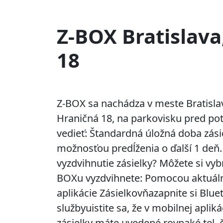
Z-BOX Bratislava
18
Z-BOX sa nachádza v meste Bratisla
Hraničná 18, na parkovisku pred po
vedieť: Štandardná úložná doba zásie
možnosťou predĺženia o ďalší 1 deň.
vyzdvihnutie zásielky? Môžete si vybr
BOXu vyzdvihnete: Pomocou aktuálne
aplikácie Zásielkovňazapnite si Blu
službyuistite sa, že v mobilnej apliká
zásielky máte uvedené rovnaké tel.