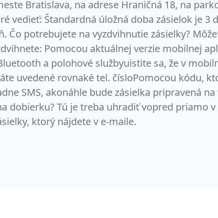
este Bratislava, na adrese Hraničná 18, na park
ré vedieť: Štandardná úložná doba zásielok je 3
eň. Čo potrebujete na vyzdvihnutie zásielky? Môžet
dvihnete: Pomocou aktuálnej verzie mobilnej apl
luetooth a polohové službyuistite sa, že v mobilne
áte uvedené rovnaké tel. čísloPomocou kódu, k
padne SMS, akonáhle bude zásielka pripravená na 
na dobierku? Tú je treba uhradiť vopred priamo v 
ielky, ktorý nájdete v e-maile.