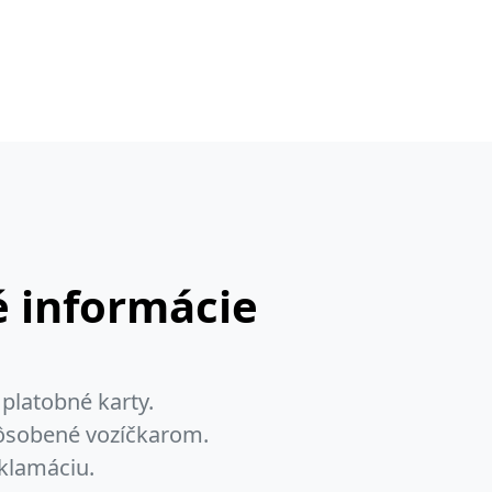
 informácie
platobné karty.
pôsobené vozíčkarom.
klamáciu.