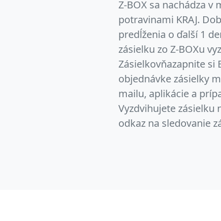
Z-BOX sa nachádza v m
potravinami KRAJ. Dob
predĺženia o ďalší 1 d
zásielku zo Z-BOXu vyz
Zásielkovňazapnite si B
objednávke zásielky m
mailu, aplikácie a prí
Vyzdvihujete zásielku 
odkaz na sledovanie zás