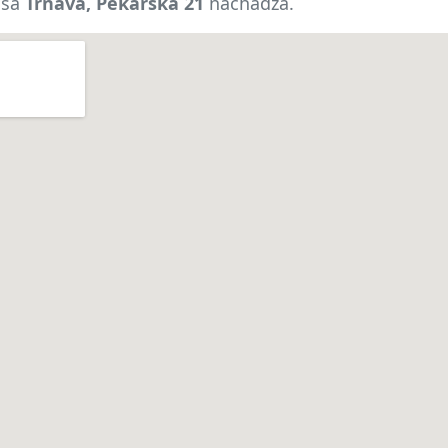
 sa
Trnava, Pekárska 21
nachádza.