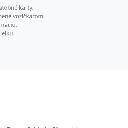
atobné karty.
obené vozíčkarom.
máciu.
ielku.