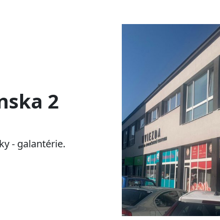
nska 2
y - galantérie.