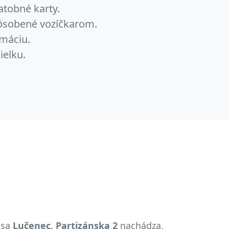
atobné karty.
pôsobené vozíčkarom.
máciu.
ielku.
 sa
Lučenec, Partizánska 2
nachádza.