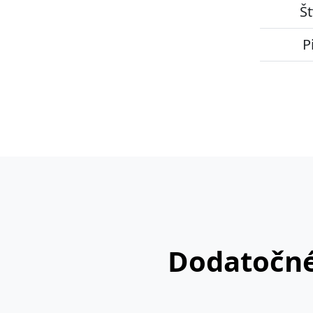
Št
P
Dodatočné