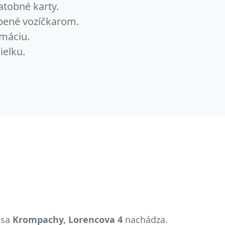
atobné karty.
obené vozíčkarom.
máciu.
ielku.
 sa
Krompachy, Lorencova 4
nachádza.