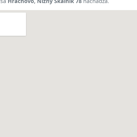
 sa
Hrachovo, Nižný Skálnik 78
nachádza.