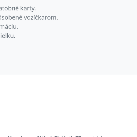
atobné karty.
pôsobené vozíčkarom.
máciu.
ielku.