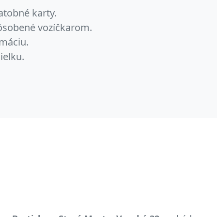
atobné karty.
pôsobené vozíčkarom.
máciu.
ielku.