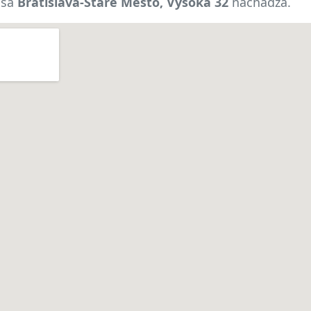
 sa
Bratislava-Staré Mesto, Vysoká 32
nachádza.