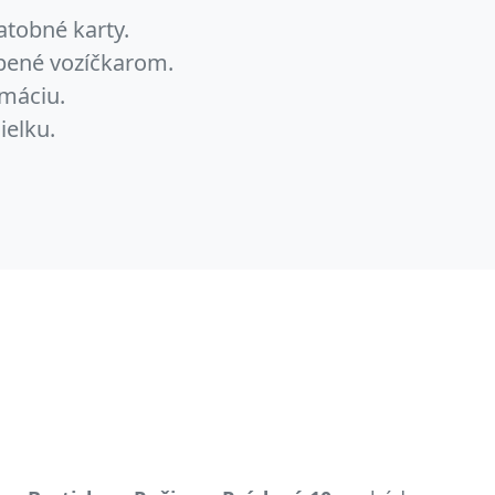
atobné karty.
obené vozíčkarom.
máciu.
ielku.