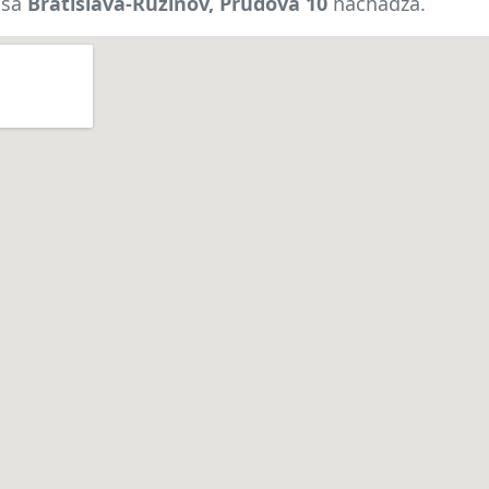
 sa
Bratislava-Ružinov, Prúdová 10
nachádza.