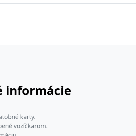
 informácie
atobné karty.
obené vozíčkarom.
máciu.